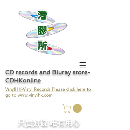
CD records and Bluray store-
CDHKonline
VinylHK-Vinyl Records Please click here to
go to
www.vinylhk.com
只賣好碟 唯有用心