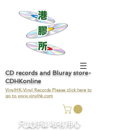
CD records and Bluray store-
CDHKonline
VinylHK-Vinyl Records Please click here to
go to
www.vinylhk.com
只賣好碟 唯有用心