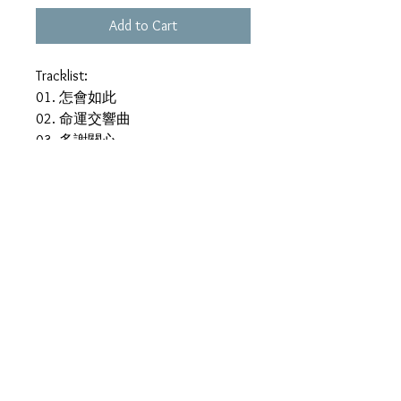
Add to Cart
Tracklist:
01. 怎會如此
02. 命運交響曲
03. 多謝關心
04. 愛情開了我們一個玩笑
05. Forever Together
06. 多一些可以麼
07. 逗我開心吧
08. 如此這般想你
09. 我愛
10. 原諒我過去
11. 無聊地
12. 謝謝你
13. 難得糊塗
14. 每一分鐘都願能見你
15. Only You