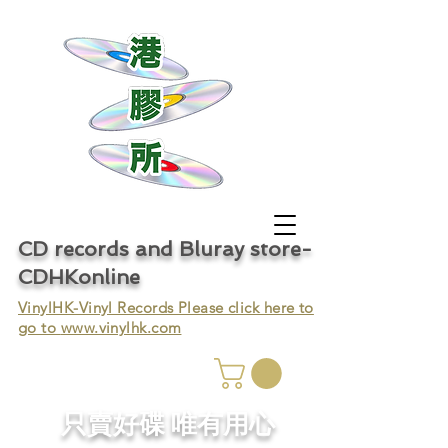
CD records and Bluray store-
CDHKonline
VinylHK-Vinyl Records Please click here to
go to
www.vinylhk.com
只賣好碟 唯有用心