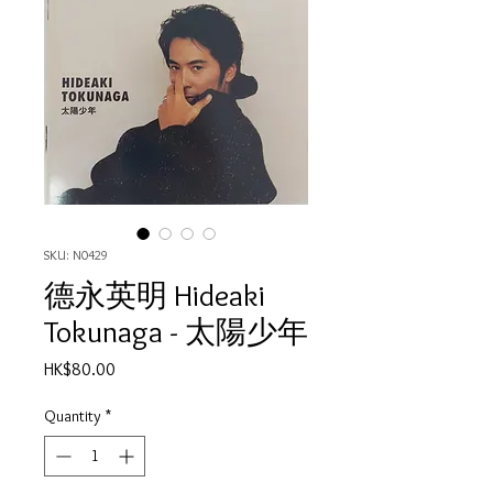
SKU: N0429
德永英明 Hideaki
Tokunaga - 太陽少年
Price
HK$80.00
Quantity
*