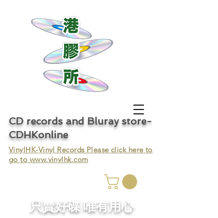
CD records and Bluray store-
CDHKonline
VinylHK-Vinyl Records Please click here to
go to
www.vinylhk.com
只賣好碟 唯有用心