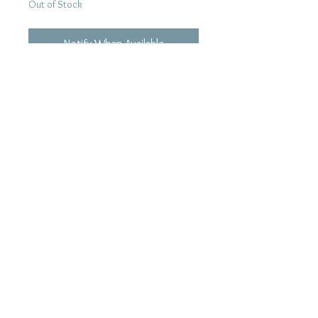
Out of Stock
Notify When Available
Tracklist
01
LA MU
02
未来飛行
03
裸足太陽
04
The Sun
05
在妳我的聲音裹
06
Mr. Blue
07
MOTHER OF LOVE
08
ROSARY
09
月亮與海的禮物
10
太陽少年
11
永遠的盡頭
產品描述