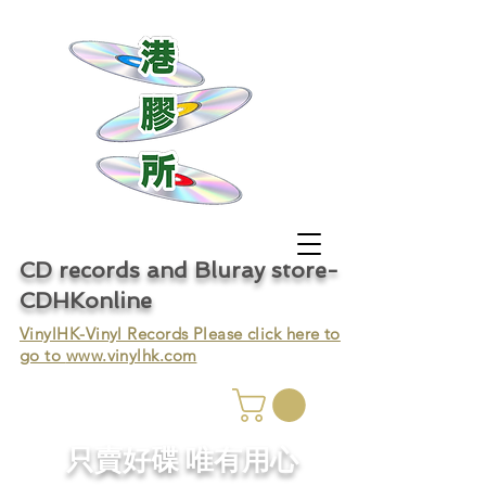
CD records and Bluray store-
CDHKonline
VinylHK-Vinyl Records Please click here to
go to
www.vinylhk.com
只賣好碟 唯有用心