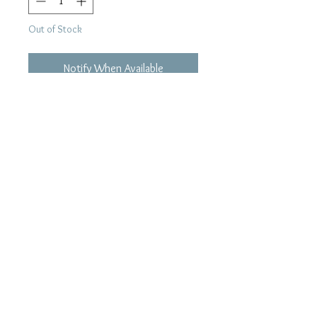
Out of Stock
Notify When Available
Tracklist:
01. 桜
02. 空と自転車
03. 冬の匂い
04. 水曜日の朝
05. どこにもいない
06. 休憩
07. くちぶえ (Album Ver.)
08. 無常
09. カペラに願いを
10. さかさまの雨
11. 愛の歌 (Ukulele Ver.)
12. A Place In The Sun (Bonus Track)