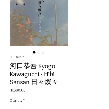
SKU: N0707
河口恭吾 Kyogo
Kawaguchi - Hibi
Sansan 日々燦々
Price
HK$80.00
Quantity
*