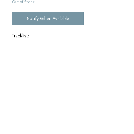
Out of Stock
Notify When Available
Tracklist:
01. 正義の味方
02. 情熱
03. キ·ツ·イ
04. じれったい
05. ふたりなら
06. あの頃へ
07. カリント工場の煙突の上に
08. ROOTS
09. ワインレッドの心
10. 悲しみにさよなら
11. I Love Youからはじめよう
12. ロマン
13. コール