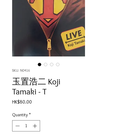
SKU: N0416
玉置浩二 Koji
Tamaki - T
Price
HK$80.00
Quantity
*