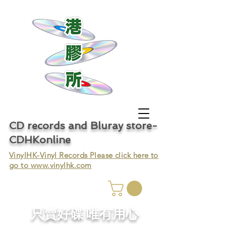
CD records and Bluray store-
CDHKonline
VinylHK-Vinyl Records Please click here to
go to
www.vinylhk.com
只賣好碟 唯有用心