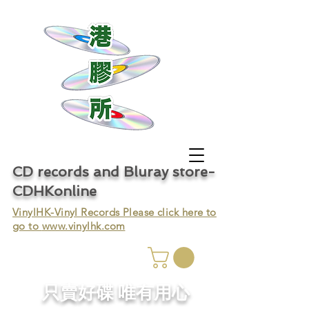
CD records and Bluray store-
CDHKonline
VinylHK-Vinyl Records Please click here to
go to
www.vinylhk.com
只賣好碟 唯有用心