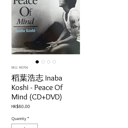
SKU: N0706
稻葉浩志 Inaba
Koshi - Peace Of
Mind (CD+DVD)
Price
HK$80.00
Quantity
*