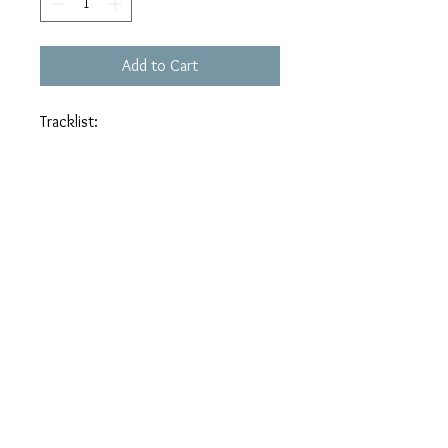
Add to Cart
Tracklist:
01. おかえり
02. Wonderland
03. The Race
04. 正面衝突
05. 水平線
06. すべての幸せをオアズケに
07. Tamayura
08. ハズムセカイ
09. 幸福への長い坂道
10. 横恋慕
11. Saihate Hotel
12. I Am Your Baby
13. 透明人間