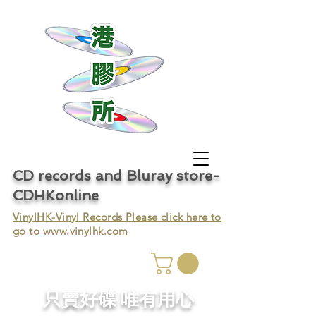
CD records and Bluray store-
CDHKonline
VinylHK-Vinyl Records Please click here to
go to
www.vinylhk.com
只賣好碟 唯有用心