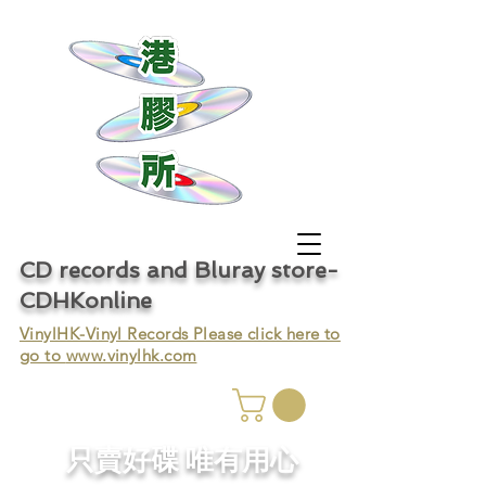
CD records and Bluray store-
CDHKonline
VinylHK-Vinyl Records Please click here to
go to
www.vinylhk.com
只賣好碟 唯有用心