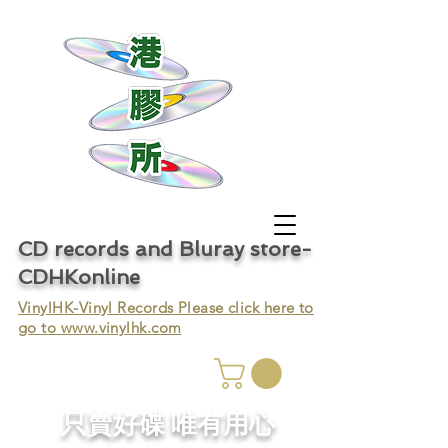
CD records and Bluray store-
CDHKonline
VinylHK-Vinyl Records Please click here to
go to
www.vinylhk.com
只賣好碟 唯有用心