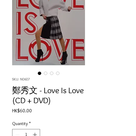
SKU: N0607
鄭秀文 - Love Is Love
(CD + DVD)
Price
HK$60.00
Quantity
*