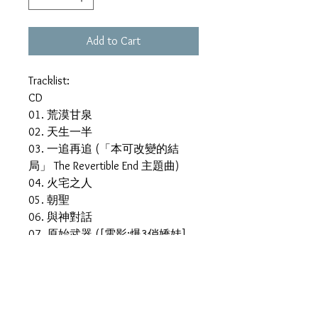
Add to Cart
Tracklist:
CD
01. 荒漠甘泉
02. 天生一半
03. 一追再追 (「本可改變的結
局」 The Revertible End 主題曲)
04. 火宅之人
05. 朝聖
06. 與神對話
07. 原始武器 ([電影:爆3俏嬌娃]
主題曲)
08. From Ashes to Beauty
09. Do Re Mi ([電影:高海拔之戀]
主題曲)