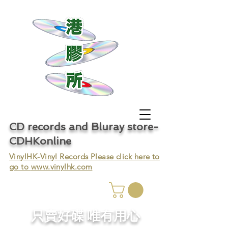
CD records and Bluray store-
CDHKonline
VinylHK-Vinyl Records Please click here to
go to
www.vinylhk.com
只賣好碟 唯有用心