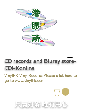
CD records and Bluray store-
CDHKonline
VinylHK-Vinyl Records Please click here to
go to
www.vinylhk.com
只賣好碟 唯有用心