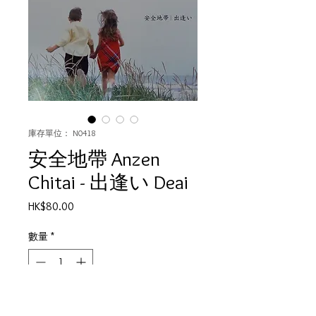
庫存單位： N0418
安全地帶 Anzen
Chitai - 出逢い Deai
價
HK$80.00
格
數量
*
無庫存