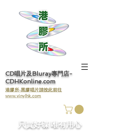
CD唱片及Bluray專門店-
CDHKonline.com
​港膠所-黑膠唱片請按此前往
www.vinylhk.com
​只賣好碟 唯有用心