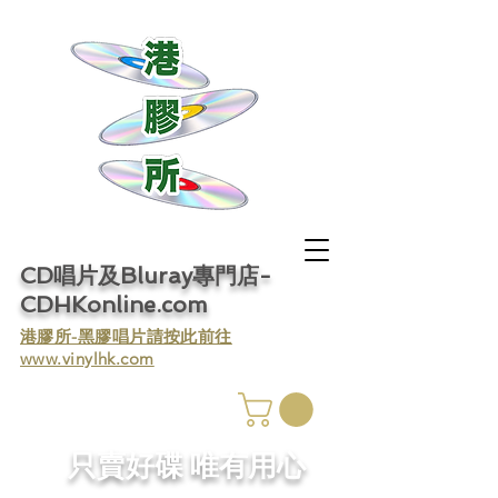
CD唱片及Bluray專門店-
CDHKonline.com
​港膠所-黑膠唱片請按此前往
www.vinylhk.com
​只賣好碟 唯有用心