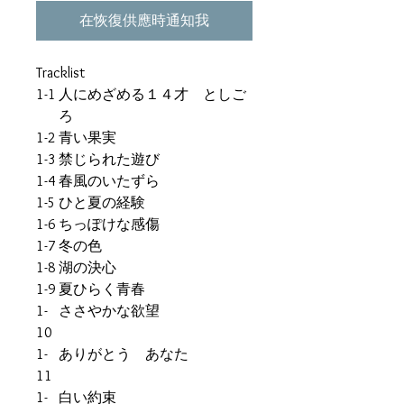
在恢復供應時通知我
Tracklist
1-1
人にめざめる１４才 としご
ろ
1-2
青い果実
1-3
禁じられた遊び
1-4
春風のいたずら
1-5
ひと夏の経験
1-6
ちっぽけな感傷
1-7
冬の色
1-8
湖の決心
1-9
夏ひらく青春
1-
ささやかな欲望
10
1-
ありがとう あなた
11
1-
白い約束