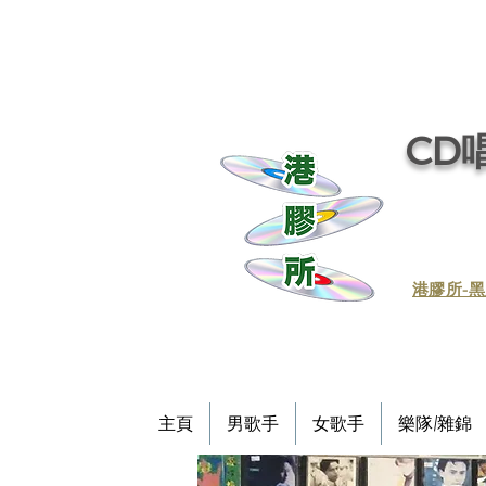
CD唱
​港膠所-黑
主頁
男歌手
女歌手
樂隊/雜錦