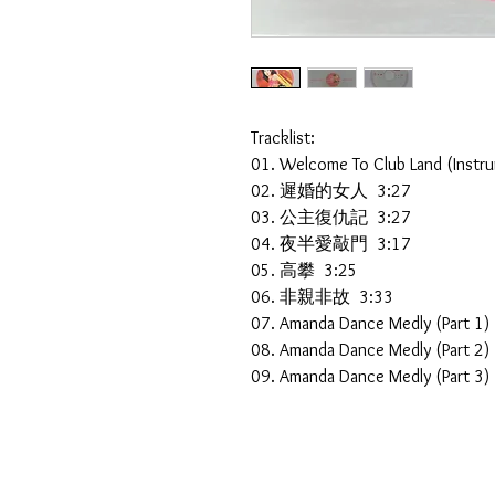
Tracklist:
01. Welcome To Club Land (Instr
02. 遲婚的女人 3:27
03. 公主復仇記 3:27
04. 夜半愛敲門 3:17
05. 高攀 3:25
06. 非親非故 3:33
07. Amanda Dance Medly (Part 1)
08. Amanda Dance Medly (Part 2)
09. Amanda Dance Medly (Part 3)