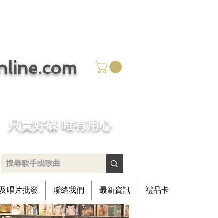
ine.com
​只賣好碟 唯有用心
及唱片批發
聯絡我們
最新資訊
禮品卡