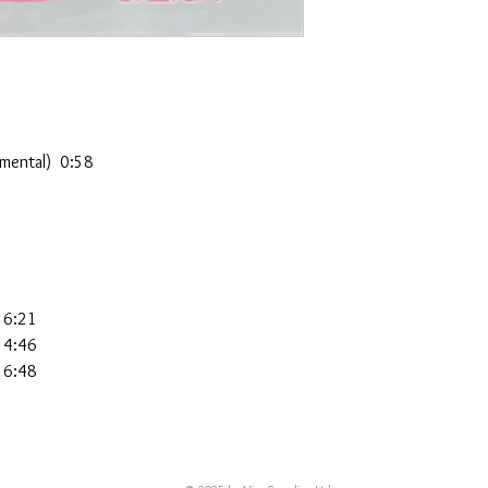
umental) 0:58
 6:21
 4:46
 6:48