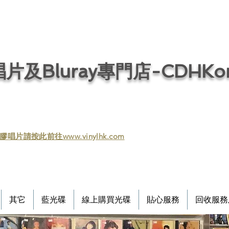
片及Bluray專門店-CDHKonl
膠唱片請按此前往www.vinylhk.com
其它
藍光碟
線上購買光碟
貼心服務
回收服務