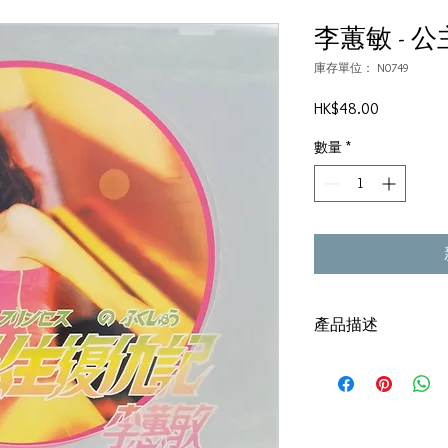
李蕙敏 - 
庫存單位： N0749
價
HK$48.00
格
數量
*
產品描述
碟套：80%新
碟 : 95%-新淨,正常