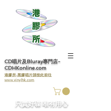
CD唱片及Bluray專門店-
CDHKonline.com
​港膠所-黑膠唱片請按此前往
www.vinylhk.com
​只賣好碟 唯有用心