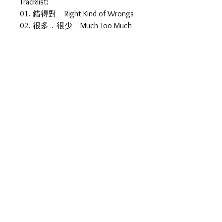
Tracklist:
01. 錯得對 Right Kind of Wrongs
02. 很多．很少 Much Too Much
03. 回到花開的那天 The First Day
Our Flowers Bloomed
04. 簡單不簡單 Simple, Not
Simple
05. 千杯少 Thousand Glasses
Short
06. 煙．花 Smoke and Flowers
07. 朋友 你變了沒有 Friend, How
Have You Changed?
08. 再見小王子 Farewell, My Little
Prince
09. It's Hard to Say Goodbye
10. 莫過如此 No More, No Less
11. Victim of Love