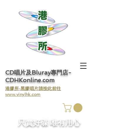
CD唱片及Bluray專門店-
CDHKonline.com
​港膠所-黑膠唱片請按此前往
www.vinylhk.com
​只賣好碟 唯有用心