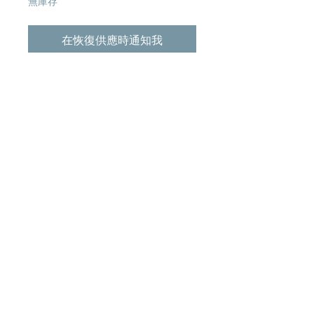
無庫存
在恢復供應時通知我
Tracklist:
01. 桜
02. 空と自転車
03. 冬の匂い
04. 水曜日の朝
05. どこにもいない
06. 休憩
07. くちぶえ (Album Ver.)
08. 無常
09. カペラに願いを
10. さかさまの雨
11. 愛の歌 (Ukulele Ver.)
12. A Place In The Sun (Bonus Track)