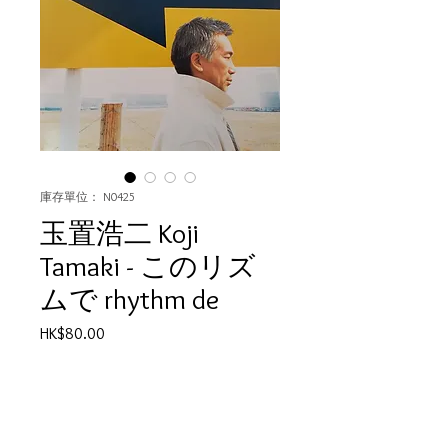
庫存單位： N0425
玉置浩二 Koji
Tamaki - このリズ
ムで rhythm de
價
HK$80.00
格
數量
*