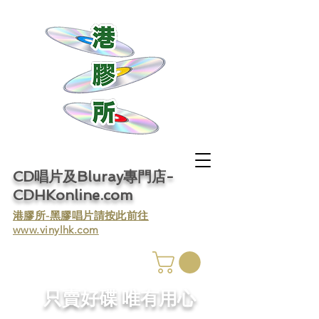
CD唱片及Bluray專門店-
CDHKonline.com
​港膠所-黑膠唱片請按此前往
www.vinylhk.com
​只賣好碟 唯有用心