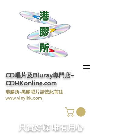
CD唱片及Bluray專門店-
CDHKonline.com
​港膠所-黑膠唱片請按此前往
www.vinylhk.com
​只賣好碟 唯有用心