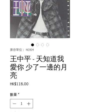
庫存單位： N0304
王中平 - 天知道我
愛你 少了一邊的月
亮
價
HK$118.00
格
數量
*