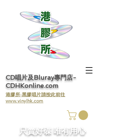
CD唱片及Bluray專門店-
CDHKonline.com
​港膠所-黑膠唱片請按此前往
www.vinylhk.com
​只賣好碟 唯有用心