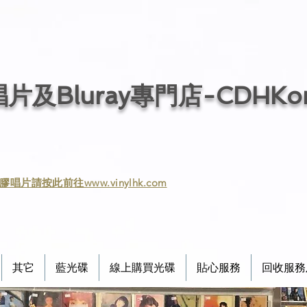
片及Bluray專門店-CDHKonl
膠唱片請按此前往www.vinylhk.com
其它
藍光碟
線上購買光碟
貼心服務
回收服務