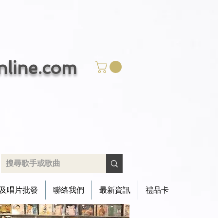
ine.com
​只賣好碟 唯有用心
及唱片批發
聯絡我們
最新資訊
禮品卡