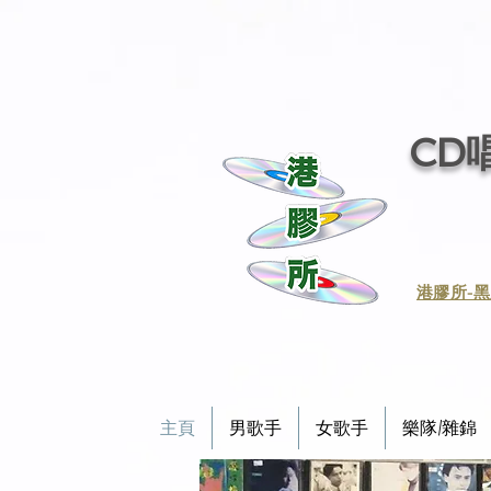
CD唱
​港膠所-黑
主頁
男歌手
女歌手
樂隊/雜錦