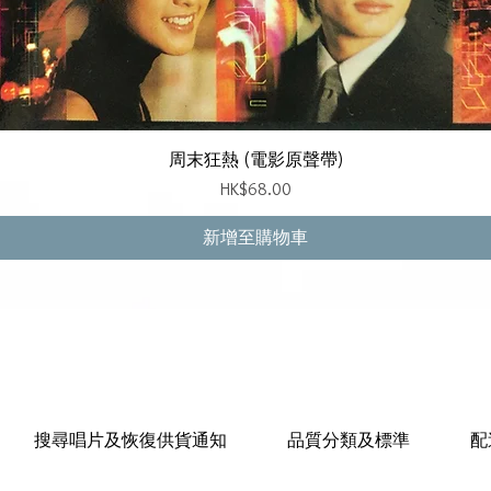
快速瀏覽
周末狂熱 (電影原聲帶)
價格
HK$68.00
新增至購物車
搜尋唱片及恢復供貨通知
品質分類及標準
配