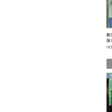
鄺美
版)
價
HK