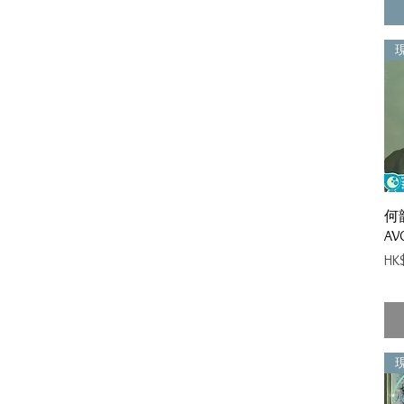
何韻
AV
價
HK