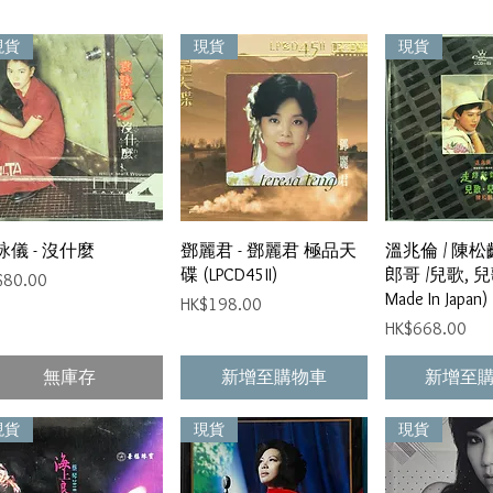
現貨
現貨
現貨
快速瀏覽
快速瀏覽
快速
詠儀 - 沒什麼
鄧麗君 - 鄧麗君 極品天
溫兆倫 / 陳松
碟 (LPCD45II)
郎哥 /兒歌, 兒歌
格
$80.00
Made In Japan)
價格
HK$198.00
價格
HK$668.00
無庫存
新增至購物車
新增至
現貨
現貨
現貨