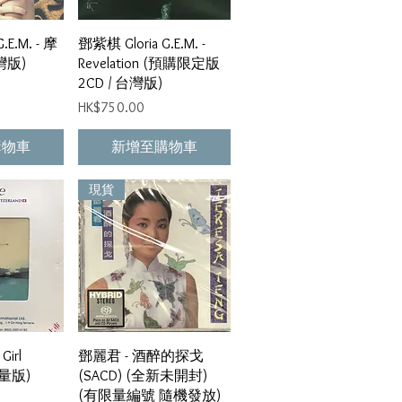
瀏覽
快速瀏覽
.E.M. - 摩
鄧紫棋 Gloria G.E.M. -
灣版)
Revelation (預購限定版
2CD / 台灣版)
價格
HK$750.00
購物車
新增至購物車
現貨
瀏覽
快速瀏覽
Girl
鄧麗君 - 酒醉的探戈
限量版)
(SACD) (全新未開封)
(有限量編號 隨機發放)