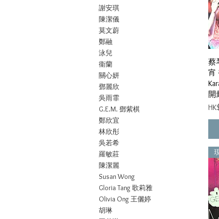
謝安琪
陳潔儀
莫文蔚
鄭融
泳兒
蔡
衞蘭
宵 
關心妍
Ka
鄧麗欣
開
吳雨霏
價
HK
G.E.M. 鄧紫棋
鄭欣宜
林欣彤
吳若希
羅敏莊
陳潔麗
Susan Wong
Gloria Tang ‎歌莉雅
Olivia Ong 王儷婷
胡琳