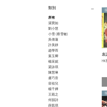
類別
所有
湯寶如
劉小慧
小雪 (蔡雪敏)
吳倩蓮
許美靜
趙學而
袁
葉玉卿
價
HK
楊采妮
梁詠琪
陳慧琳
盧巧音
容祖兒
楊千嬅
王菀之
何韻詩
薛凱琪