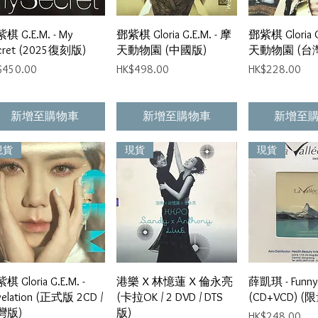
快速瀏覽
快速瀏覽
快速
棋 G.E.M. - My
鄧紫棋 Gloria G.E.M. - 摩
鄧紫棋 Gloria G
cret (2025復刻版)
天動物園 (中國版)
天動物園 (台
格
價格
價格
$450.00
HK$498.00
HK$228.00
新增至購物車
新增至購物車
新增至
現貨
現貨
現貨
快速瀏覽
快速瀏覽
快速
棋 Gloria G.E.M. -
港樂 X 林憶蓮 X 倫永亮
薛凱琪 - Funny 
velation (正式版 2CD /
(卡拉OK / 2 DVD / DTS
(CD+VCD) (
灣版)
版)
價格
HK$248.00