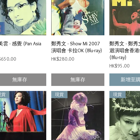
快速瀏覽
快速瀏覽
快速
雲 - 感覺 (Pan Asia
鄭秀文 - Show Mi 2007
鄭秀文 - 鄭
演唱會 卡拉OK (Blu-ray)
迴演唱會香港站 
(Blu-ray)
格
價格
$650.00
HK$280.00
價格
HK$95.00
無庫存
無庫存
新增至
現貨
現貨
現貨