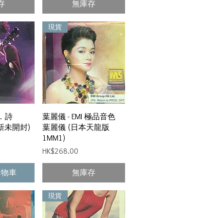
存
無庫存
現貨
瀏覽
快速瀏覽
名．詩
葉麗儀 - EMI 極品音色
全新未開封)
葉麗儀 (日本天龍版
1MM1)
價格
HK$268.00
購物車
無庫存
現貨