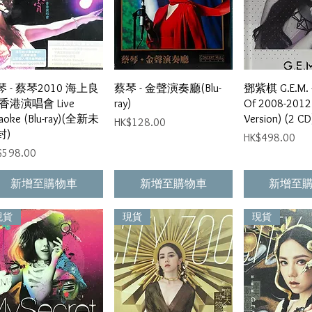
快速瀏覽
快速瀏覽
快速
琴 - 蔡琴2010 海上良
蔡琴 - 金聲演奏廳(Blu-
鄧紫棋 G.E.M. -
香港演唱會 Live
ray)
Of 2008-2012
raoke (Blu-ray)(全新未
Version) (2 CD
價格
HK$128.00
封)
價格
HK$498.00
格
$598.00
新增至購物車
新增至購物車
新增至
現貨
現貨
現貨