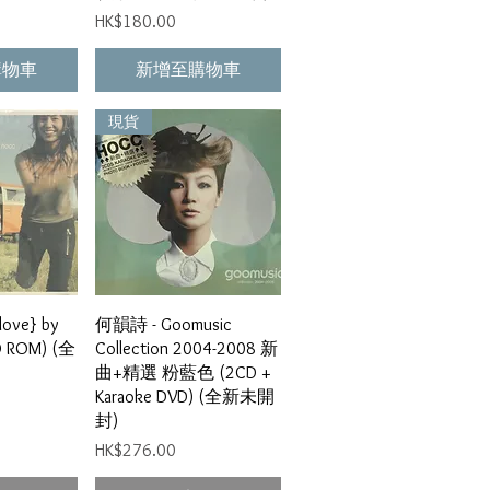
價格
HK$180.00
購物車
新增至購物車
現貨
瀏覽
快速瀏覽
ove} by
何韻詩 - Goomusic
D ROM) (全
Collection 2004-2008 新
曲+精選 粉藍色 (2CD +
Karaoke DVD) (全新未開
封)
價格
HK$276.00