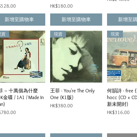
格
價格
$528.00
HK$180.00
新增至購物車
新增至購物車
新增至
現貨
現貨
現貨
快速瀏覽
快速瀏覽
快速
菲 ‎– 十萬個為什麼
王菲 - You're The Only
何韻詩 - free {l
4K金碟 / 1A1 / Made In
One (K1版)
hocc (CD + C
an)
新未開封)
價格
HK$380.00
格
價格
$780.00
HK$316.00