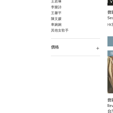
王若琳
李樂詩
鄧紫
王馨平
Se
陳文媛
價
車婉婉
HK
其他女歌手
價格
HK$48
HK$9,980
鄧紫
Re
台