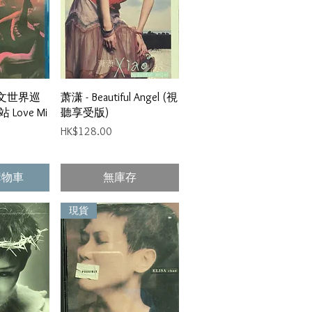
瀏覽
快速瀏覽
秀文世界巡
萧潇 - Beautiful Angel (視
Love Mi
聽享受版)
價格
HK$128.00
購物車
無庫存
現貨