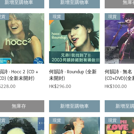
新增至購物車
新增至購物車
無庫
現貨
現貨
現貨
快速瀏覽
快速瀏覽
快速
詩 - Hocc 2 (CD +
何韻詩 - Roundup (全新
何韻詩 - 無
CD) (全新未開封)
未開封)
(CD+DVD)(
格
價格
價格
$228.00
HK$296.00
HK$300.00
無庫存
新增至購物車
新增至
現貨
現貨
現貨