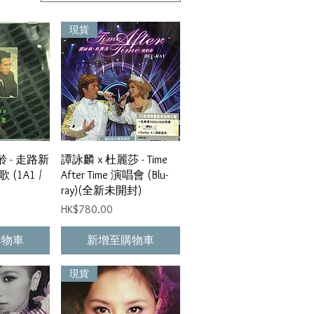
現貨
瀏覽
快速瀏覽
齡 - 走路新
譚詠麟 x 杜麗莎 - Time
 (1A1 /
After Time 演唱會 (Blu-
ray)(全新未開封)
價格
HK$780.00
購物車
新增至購物車
現貨