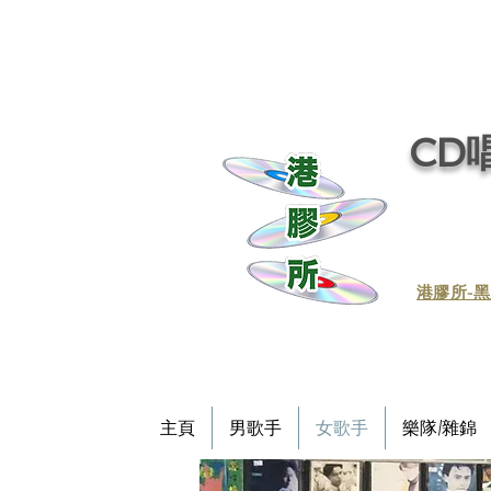
CD唱
​港膠所-黑
主頁
男歌手
女歌手
樂隊/雜錦