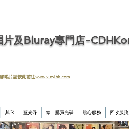
片及Bluray專門店-CDHKonl
膠唱片請按此前往www.vinylhk.com
其它
藍光碟
線上購買光碟
貼心服務
回收服務