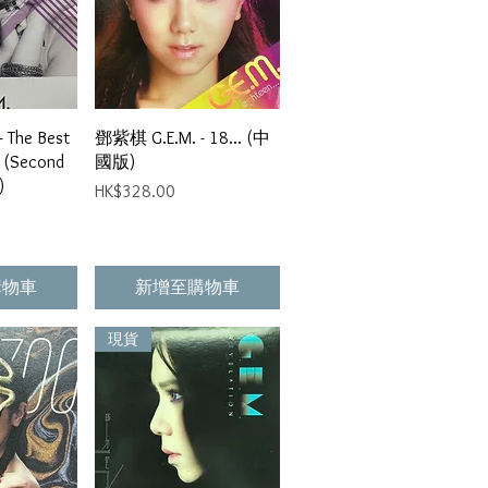
瀏覽
快速瀏覽
 The Best
鄧紫棋 G.E.M. - 18... (中
 (Second
國版)
)
價格
HK$328.00
購物車
新增至購物車
現貨