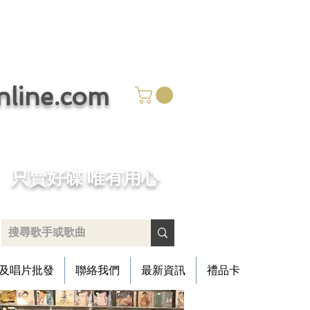
ine.com
​只賣好碟 唯有用心
及唱片批發
聯絡我們
最新資訊
禮品卡