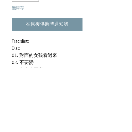
無庫存
在恢復供應時通知我
Tracklist:
Disc
01. 對面的女孩看過來
02. 不要變
03. 傷心太平洋
04. 我是一隻魚
05. 心情車站
06. 風暴
07. 愛很瘋
08. 愛我愛我
09. 別哭
10. 安靜的人
Bonus Track