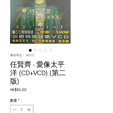
庫存單位： N0575
任賢齊 - 愛像太平
洋 (CD+VCD) (第二
版)
價
HK$80.00
格
數量
*