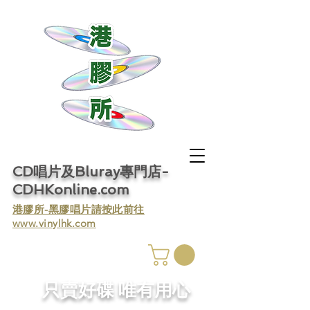
CD唱片及Bluray專門店-
CDHKonline.com
​港膠所-黑膠唱片請按此前往
www.vinylhk.com
​只賣好碟 唯有用心