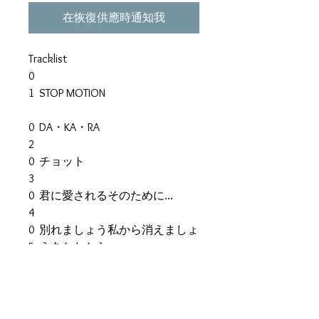
在恢復供應時通知我
Tracklist
0
1
STOP MOTION
0
DA・KA・RA
2
0
チョット
3
0
君に愛されるそのために…
4
0
別れましょう私から消えましょ
5
うあなたから
0
あなただけ見つめてる
6
0
夏が来る
7