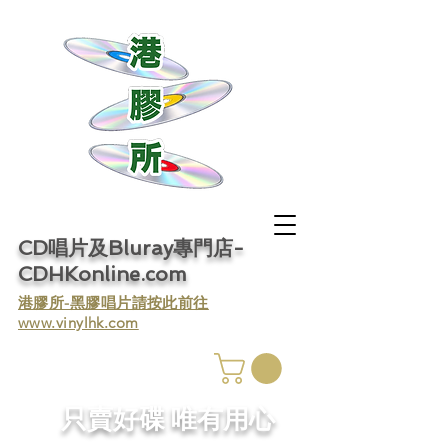
CD唱片及Bluray專門店-
CDHKonline.com
​港膠所-黑膠唱片請按此前往
www.vinylhk.com
​只賣好碟 唯有用心