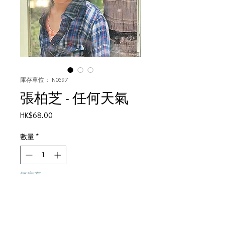
庫存單位： N0597
張柏芝 - 任何天氣
價
HK$68.00
格
數量
*
無庫存
在恢復供應時通知我