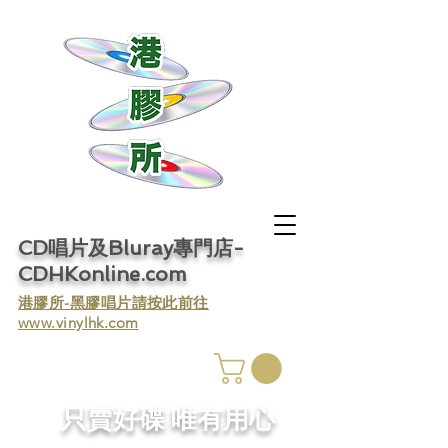
CD唱片及Bluray專門店-
CDHKonline.com
​港膠所-黑膠唱片請按此前往
www.vinylhk.com
​只賣好碟 唯有用心