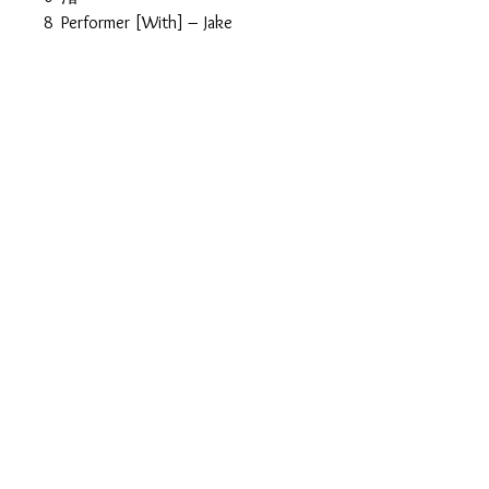
8
Performer [With] – Jake
Shimabukuro
0
永遠の青い空
9
1
Hangover
0
1
In My Life
1
Performer [With] – Jake
Shimabukuro
1
Peace
2
1
スマイル
3
1
Christmas Rose
4
DVD Kotaro Oshio in Big Island
01. Aloha