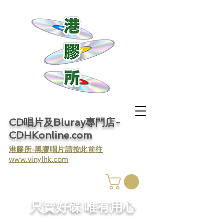
CD唱片及Bluray專門店-
CDHKonline.com
​港膠所-黑膠唱片請按此前往
www.vinylhk.com
​只賣好碟 唯有用心