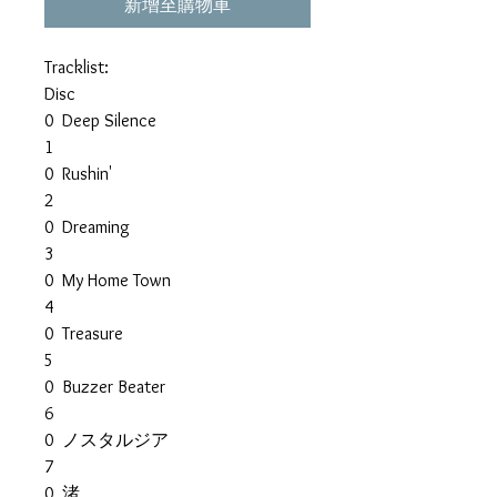
新增至購物車
Tracklist:
Disc
0
Deep Silence
1
0
Rushin'
2
0
Dreaming
3
0
My Home Town
4
0
Treasure
5
0
Buzzer Beater
6
0
ノスタルジア
7
0
渚