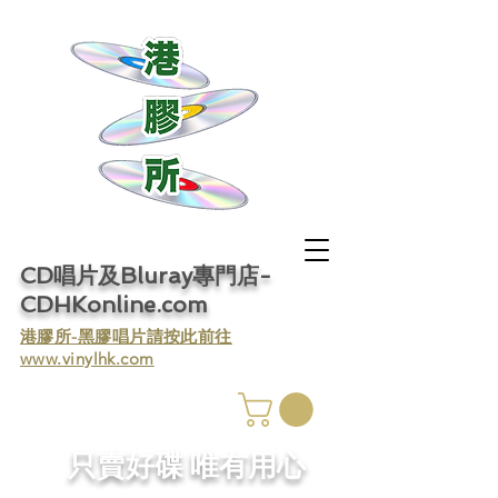
CD唱片及Bluray專門店-
CDHKonline.com
​港膠所-黑膠唱片請按此前往
www.vinylhk.com
​只賣好碟 唯有用心