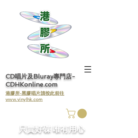
CD唱片及Bluray專門店-
CDHKonline.com
​港膠所-黑膠唱片請按此前往
www.vinylhk.com
​只賣好碟 唯有用心