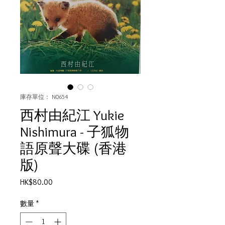
庫存單位： N0654
西村由紀江 Yukie
Nishimura - 子狐物
語原聲大碟 (香港
版)
價
HK$80.00
格
數量
*