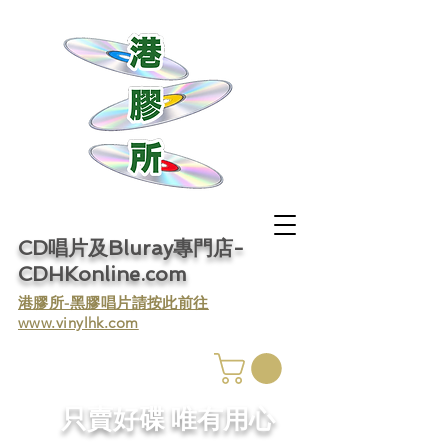
CD唱片及Bluray專門店-
CDHKonline.com
​港膠所-黑膠唱片請按此前往
www.vinylhk.com
​只賣好碟 唯有用心