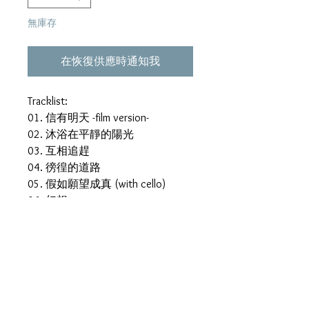
無庫存
在恢復供應時通知我
Tracklist:
01. 信有明天 -film version-
02. 沐浴在平靜的陽光
03. 互相追趕
04. 徬徨的道路
05. 假如願望成真 (with cello)
06. 幻想
07. 挑戰
08. 跳躍的風
09. 假如願望成真 -film version-
10. 追求束縛
11. 信有明天 -希望-
12. 好像你