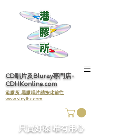
CD唱片及Bluray專門店-
CDHKonline.com
​港膠所-黑膠唱片請按此前往
www.vinylhk.com
​只賣好碟 唯有用心