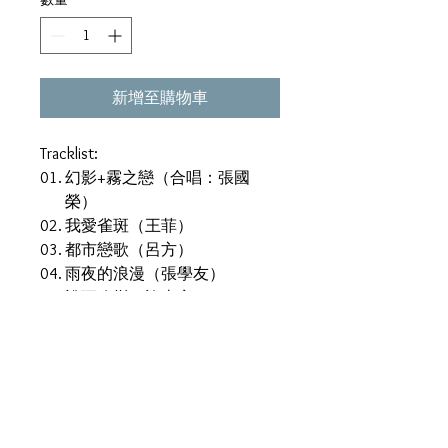
新增至購物車
Tracklist:
01.
幻影+霧之戀（合唱：張國
榮）
02.
我愛雀斑（王菲）
03.
都市戀歌（呂方）
04.
雨夜的浪漫（張學友）
05.
誰可改變（許志安）
06.
愛情陷阱（陳曉東）
07.
愛的根源（陳慧琳、雷頌
德）
08.
午夜麗人（蘇永康）
09.
亮了紅燈（李蕙敏）