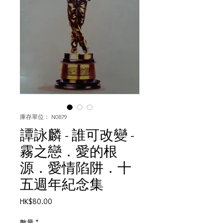
庫存單位： N0879
譚詠麟 - 誰可改變 -
霧之戀．愛的根
源．愛情陷阱．十
五週年紀念集
價
HK$80.00
格
數量
*