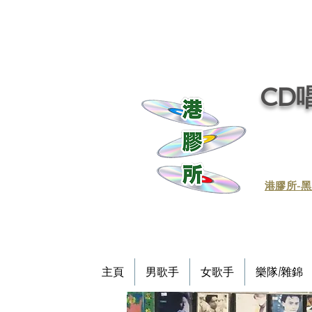
CD唱
​港膠所-黑
主頁
男歌手
女歌手
樂隊/雜錦