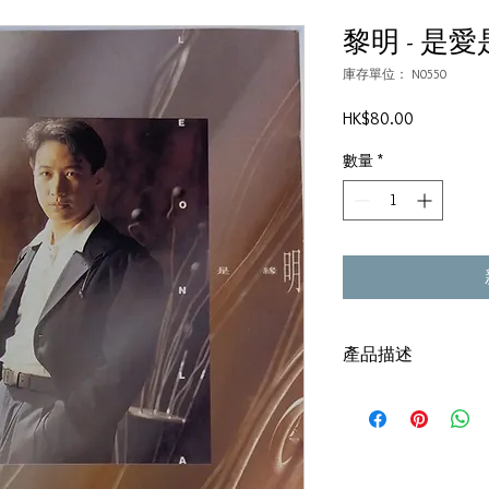
黎明 - 是愛是
庫存單位： N0550
價
HK$80.00
格
數量
*
產品描述
碟套：80%新
有歌詞
碟 : 92% -輕微花痕