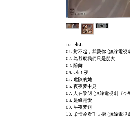
Tracklist:
01. 對不起，我愛你 (無線電
02. 為甚麼我們只是朋友
03. 醉舞
04. Oh！夜
05. 危險的她
06. 夜夜夢中見
07. 人在黎明 (無線電視劇《今
08. 是緣是愛
09. 午夜夢迴
10. 柔情冷看千夫指 (無線電