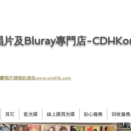
片及Bluray專門店-CDHKonl
膠唱片請按此前往www.vinylhk.com
其它
藍光碟
線上購買光碟
貼心服務
回收服務