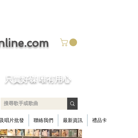
ine.com
​只賣好碟 唯有用心
及唱片批發
聯絡我們
最新資訊
禮品卡