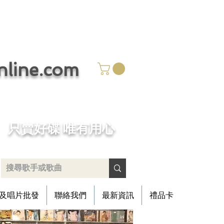
ine.com
​只賣好碟 唯有用心
及唱片批發
聯絡我們
最新資訊
禮品卡