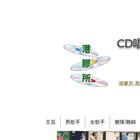
CD唱
​港膠所-黑
主頁
男歌手
女歌手
樂隊/雜錦