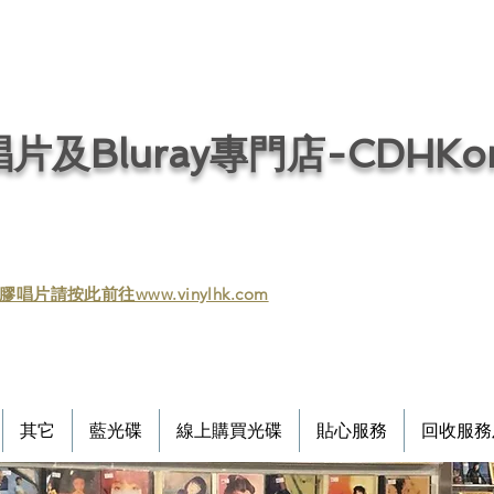
片及Bluray專門店-CDHKonl
膠唱片請按此前往www.vinylhk.com
其它
藍光碟
線上購買光碟
貼心服務
回收服務