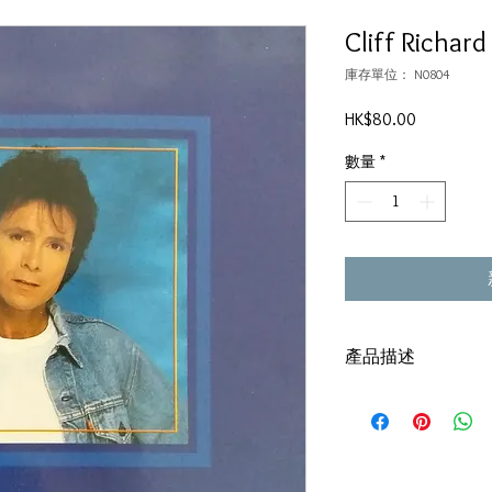
Cliff Richard
庫存單位： N0804
價
HK$80.00
格
數量
*
產品描述
Version : 1988,UK,EMI ‎
碟套：80%新
碟 : 95% - 新凈,正