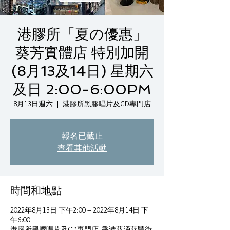
港膠所「夏の優惠」
葵芳實體店 特別加開
(8月13及14日) 星期六
及日 2:00-6:00PM
8月13日週六
  |  
港膠所黑膠唱片及CD專門店
報名已截止
查看其他活動
時間和地點
2022年8月13日 下午2:00 – 2022年8月14日 下
午6:00
港膠所黑膠唱片及CD專門店, 香港葵涌葵豐街