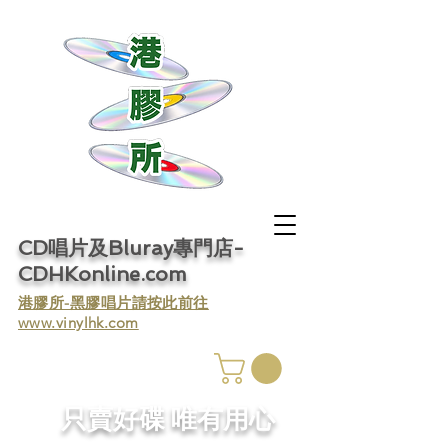
CD唱片及Bluray專門店-
CDHKonline.com
​港膠所-黑膠唱片請按此前往
www.vinylhk.com
​只賣好碟 唯有用心