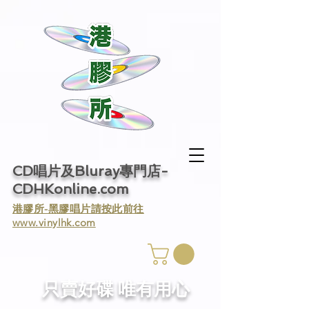
CD唱片及Bluray專門店-
CDHKonline.com
​港膠所-黑膠唱片請按此前往
www.vinylhk.com
​只賣好碟 唯有用心