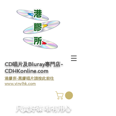
CD唱片及Bluray專門店-
CDHKonline.com
​港膠所-黑膠唱片請按此前往
www.vinylhk.com
​只賣好碟 唯有用心