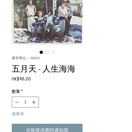
庫存單位： N0625
五月天 - 人生海海
價
HK$48.00
格
數量
*
無庫存
在恢復供應時通知我