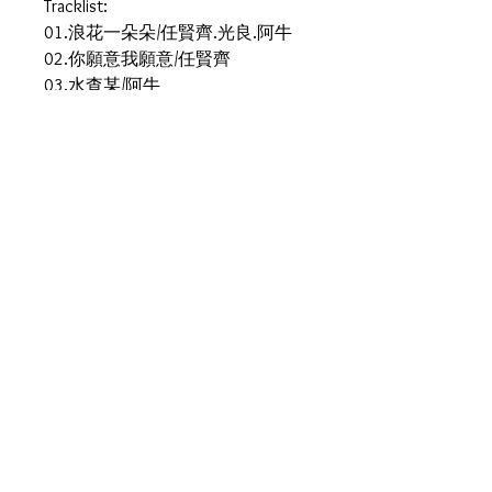
Tracklist:
01.浪花一朵朵/任賢齊.光良.阿牛
02.你願意我願意/任賢齊
03.水查某/阿牛
04.想見你/無印良品
05.這樣也好/任賢齊
06.牽牛花/錦繡二重唱.阿牛
07.我等你/劉若英
08.心情車站/任賢齊
09.MAMAK檔/阿牛
10.春天花會開/任賢齊
11.傷心地鐵/無印良品
12.情比姐妹深/錦繡二重唱
13.一個男人的眼淚/任賢齊
14.只能抱著你/光良.梁靜茹
15.欠我的時光/莫文蔚
16.裙擺搖搖/阿牛
17.浪花一朵朵/卡拉版