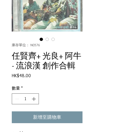
庫存單位： N0576
任賢齊+ 光良+ 阿牛
- 流浪漢 創作合輯
價
HK$48.00
格
數量
*
新增至購物車