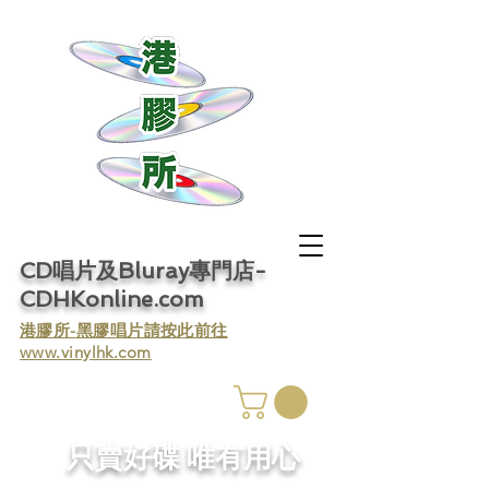
CD唱片及Bluray專門店-
CDHKonline.com
​港膠所-黑膠唱片請按此前往
www.vinylhk.com
​只賣好碟 唯有用心