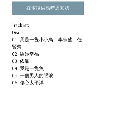
在恢復供應時通知我
Tracklist:
Disc 1
01. 我是一隻小小鳥╱李宗盛．任
賢齊
02. 給妳幸福
03. 依靠
04. 我是一隻魚
05. 一個男人的眼淚
06. 傷心太平洋
07. 再問一次
08. 冷漠與溫柔
09. 讓你走
10. 很受傷
Disc 2
01. 三更半暝╱ 任賢齊．黃品源．