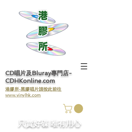
CD唱片及Bluray專門店-
CDHKonline.com
​港膠所-黑膠唱片請按此前往
www.vinylhk.com
​只賣好碟 唯有用心