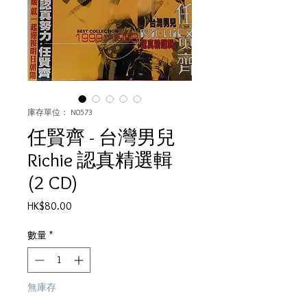
庫存單位： N0573
任賢齊 - 台灣男兒
Richie 認真精選輯
(2 CD)
價
HK$80.00
格
數量
*
無庫存