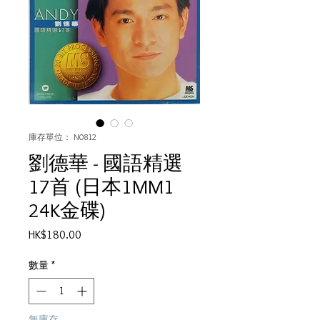
庫存單位： N0812
劉德華 - 國語精選
17首 (日本1MM1
24K金碟)
價
HK$180.00
格
數量
*
無庫存