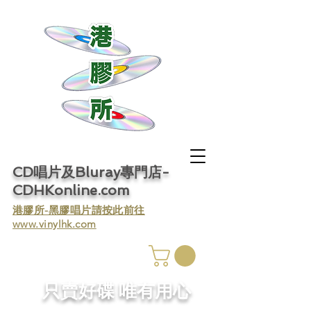
CD唱片及Bluray專門店-
CDHKonline.com
​港膠所-黑膠唱片請按此前往
www.vinylhk.com
​只賣好碟 唯有用心