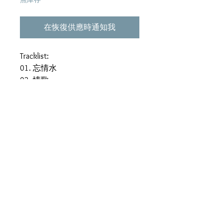
在恢復供應時通知我
Tracklist:
01. 忘情水
02. 情歌
03. 真情難收
04. 天意
05. 纏綿
06. 我愛你
07. 不能沒有你
08. 心酸
09. 你是我的溫柔
10. 沒有人可像妳
11. 痴心也是錯
12. 小情人
13. 寧願我傷心