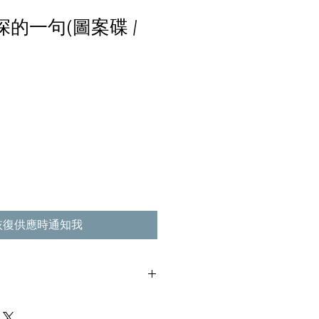
情深的一句(圖案碟 /
恢復供應時通知我
使用過痕跡