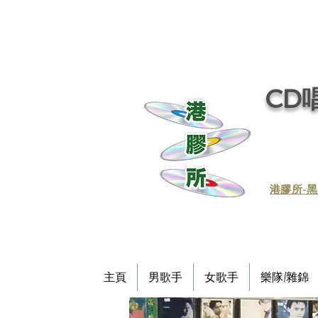
CD唱
​港膠所-黑
主頁
男歌手
女歌手
樂隊/雜錦