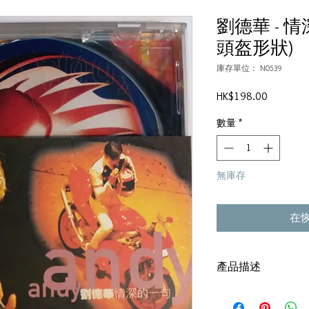
劉德華 - 
頭盔形狀)
庫存單位： N0539
價
HK$198.00
格
數量
*
無庫存
在
產品描述
碟套：80%新
碟 : 95%-新淨,正常