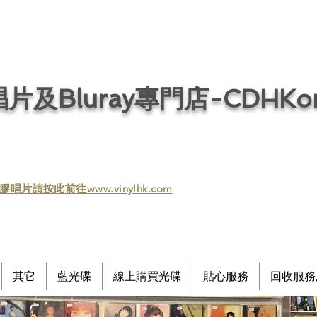
片及Bluray專門店-CDHKonl
膠唱片請按此前往www.vinylhk.com
其它
藍光碟
線上購買光碟
貼心服務
回收服務