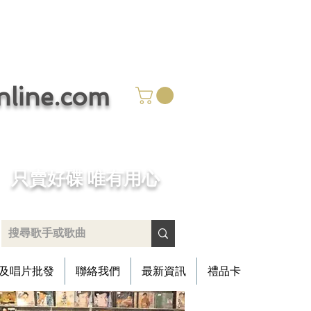
ine.com
​只賣好碟 唯有用心
及唱片批發
聯絡我們
最新資訊
禮品卡