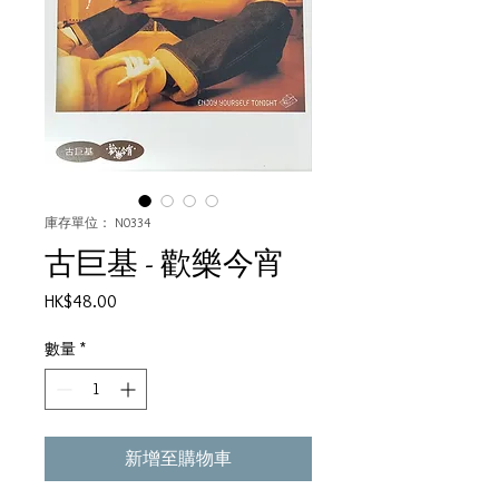
庫存單位： N0334
古巨基 - 歡樂今宵
價
HK$48.00
格
數量
*
新增至購物車