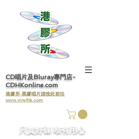
CD唱片及Bluray專門店-
CDHKonline.com
​港膠所-黑膠唱片請按此前往
www.vinylhk.com
​只賣好碟 唯有用心