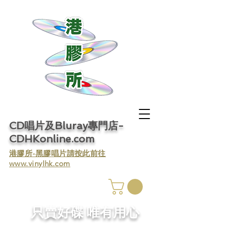
CD唱片及Bluray專門店-
CDHKonline.com
​港膠所-黑膠唱片請按此前往
www.vinylhk.com
​只賣好碟 唯有用心