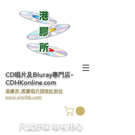
CD唱片及Bluray專門店-
CDHKonline.com
​港膠所-黑膠唱片請按此前往
www.vinylhk.com
​只賣好碟 唯有用心