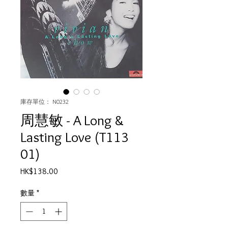
庫存單位： N0232
周慧敏 - A Long &
Lasting Love (T113
01)
價
HK$138.00
格
數量
*