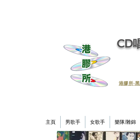
CD唱
​港膠所-黑
主頁
男歌手
女歌手
樂隊/雜錦