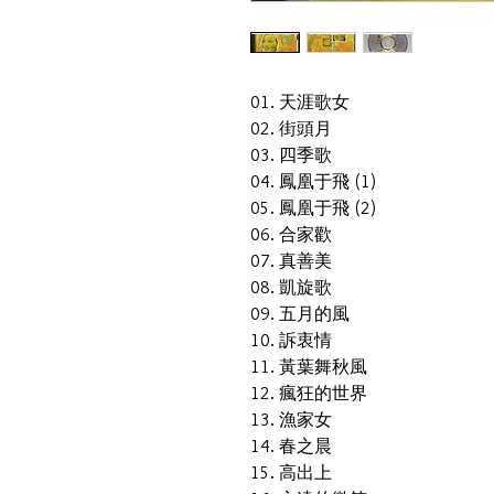
01. 天涯歌女
02. 街頭月
03. 四季歌
04. 鳳凰于飛 (1)
05. 鳳凰于飛 (2)
06. 合家歡
07. 真善美
08. 凱旋歌
09. 五月的風
10. 訴衷情
11. 黃葉舞秋風
12. 瘋狂的世界
13. 漁家女
14. 春之晨
15. 高出上