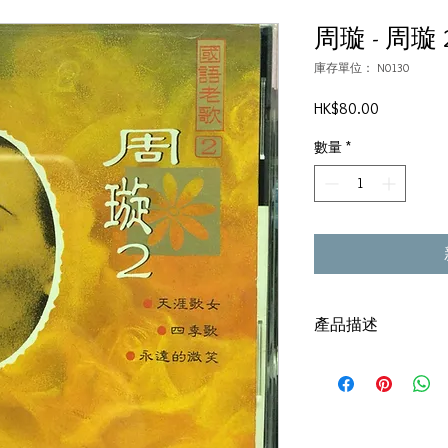
周璇 - 周璇
庫存單位： N0130
價
HK$80.00
格
數量
*
產品描述
碟套：80%新
有歌詞
碟: 92%-新淨,極輕微