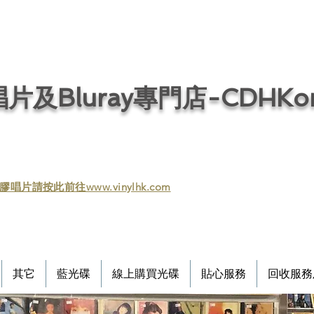
片及Bluray專門店-CDHKonl
膠唱片請按此前往www.vinylhk.com
其它
藍光碟
線上購買光碟
貼心服務
回收服務