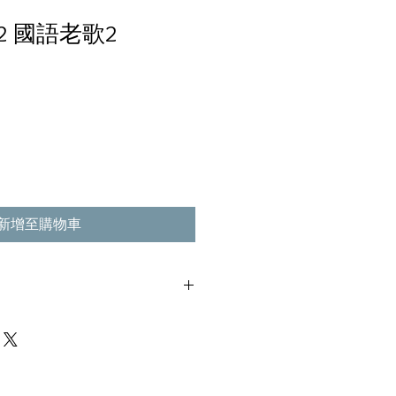
 2 國語老歌2
新增至購物車
花痕, 不影響播放