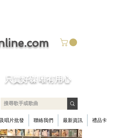
ine.com
​只賣好碟 唯有用心
及唱片批發
聯絡我們
最新資訊
禮品卡