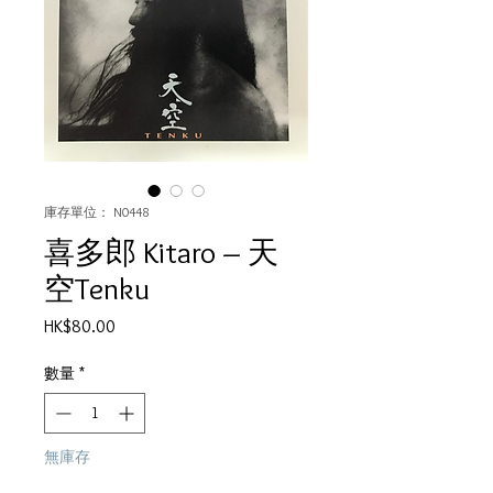
庫存單位： N0448
喜多郎 Kitaro ‎– 天
空Tenku
價
HK$80.00
格
數量
*
無庫存