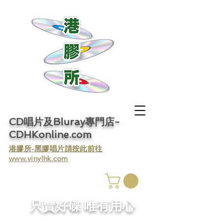
CD唱片及Bluray專門店-
CDHKonline.com
​港膠所-黑膠唱片請按此前往
www.vinylhk.com
​只賣好碟 唯有用心