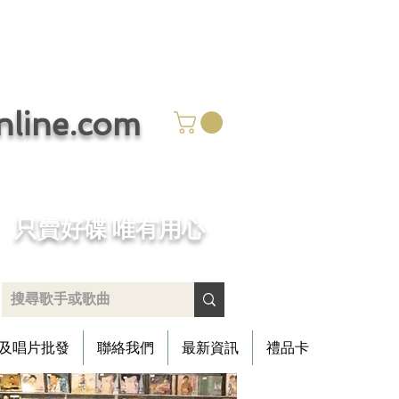
ine.com
​只賣好碟 唯有用心
及唱片批發
聯絡我們
最新資訊
禮品卡