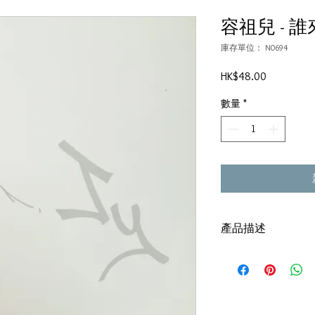
容祖兒 - 
庫存單位： N0694
價
HK$48.00
格
數量
*
產品描述
碟套：80%新
有歌詞
碟 : 92%-有輕微花痕