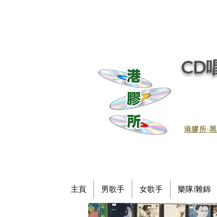
CD唱
​港膠所-黑
主頁
男歌手
女歌手
樂隊/雜錦