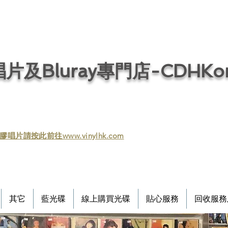
片及Bluray專門店-CDHKonl
膠唱片請按此前往www.vinylhk.com
其它
藍光碟
線上購買光碟
貼心服務
回收服務