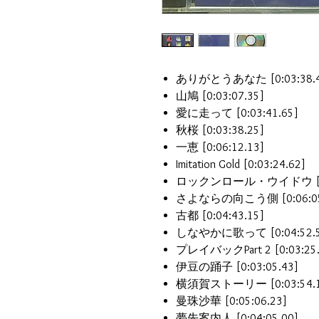
ありがとうあなた [0:03:38.4
山鳩 [0:03:07.35]
愛に走って [0:03:41.65]
秋桜 [0:03:38.25]
一恵 [0:06:12.13]
Imitation Gold [0:03:24.62]
ロックンロール・ウイドウ [0:0
さよならの向こう側 [0:06:05
古都 [0:04:43.15]
しなやかに歌って [0:04:52.5
プレイバックPart 2 [0:03:25.
伊豆の踊子 [0:03:05.43]
横須賀ストーリー [0:03:54.1
曼珠沙華 [0:05:06.23]
夢先案内人 [0:04:05.00]