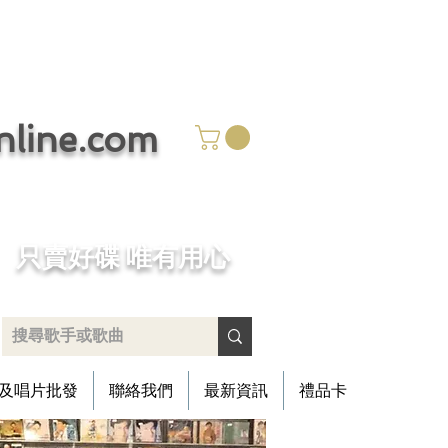
ine.com
​只賣好碟 唯有用心
及唱片批發
聯絡我們
最新資訊
禮品卡