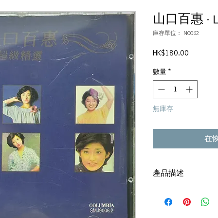
山口百惠 -
庫存單位： N0062
價
HK$180.00
格
數量
*
無庫存
在
產品描述
碟套：80%新
碟 : 92% -輕微花痕