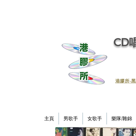
CD唱
​港膠所-黑
主頁
男歌手
女歌手
樂隊/雜錦