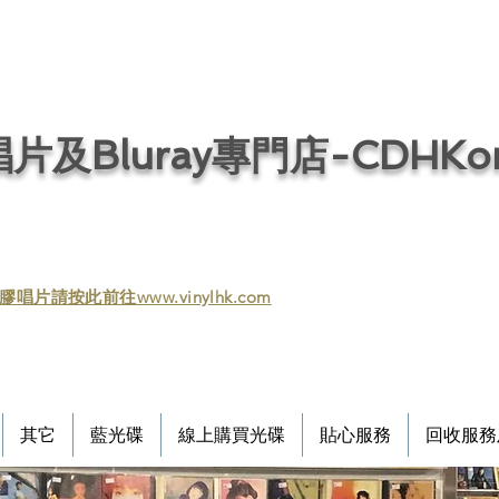
片及Bluray專門店-CDHKonl
膠唱片請按此前往www.vinylhk.com
其它
藍光碟
線上購買光碟
貼心服務
回收服務