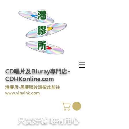
CD唱片及Bluray專門店-
CDHKonline.com
​港膠所-黑膠唱片請按此前往
www.vinylhk.com
​只賣好碟 唯有用心