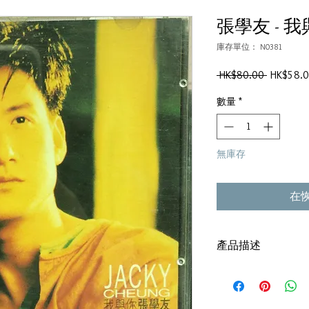
張學友 - 
庫存單位： N0381
一
 HK$80.00 
HK$58.
般
數量
*
價
格
無庫存
在
產品描述
碟套：90%新
有歌詞
有記事本