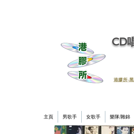
CD唱
​港膠所-黑
主頁
男歌手
女歌手
樂隊/雜錦