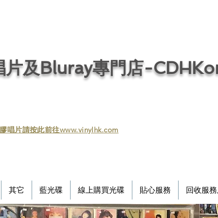
片及Bluray專門店-CDHKonl
膠唱片請按此前往www.vinylhk.com
其它
藍光碟
線上購買光碟
貼心服務
回收服務