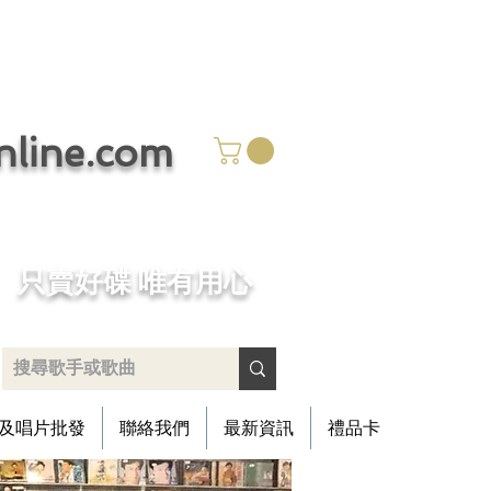
ine.com
​只賣好碟 唯有用心
及唱片批發
聯絡我們
最新資訊
禮品卡