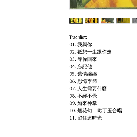
Tracklist:
01. 我與你
02. 祗想一生跟你走
03. 等你回來
04. 忘記他
05. 舊情綿綿
06. 思憶季節
07. 人生需要什麼
08. 不經不覺
09. 如來神掌
10. 烟花句 – 歐丁玉合唱
11. 留住這時光