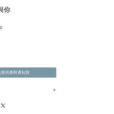
我與你
促
00
銷
價
格
恢復供應時通知我