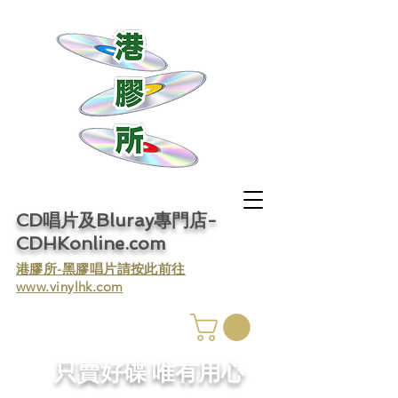
CD唱片及Bluray專門店-
CDHKonline.com
​港膠所-黑膠唱片請按此前往
www.vinylhk.com
​只賣好碟 唯有用心