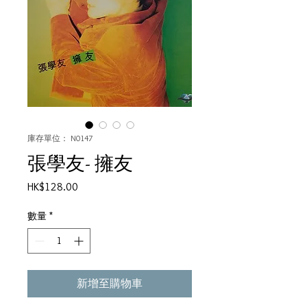
庫存單位： N0147
張學友- 擁友
價
HK$128.00
格
數量
*
新增至購物車