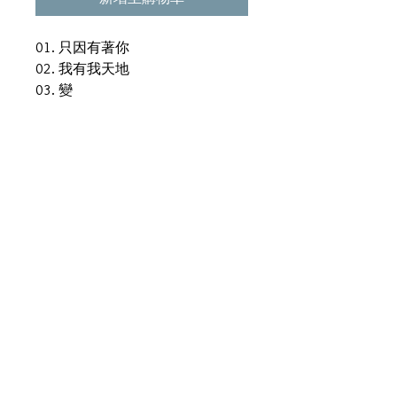
01. 只因有著你
02. 我有我天地
03. 變
04. 追憶
05. 留位置
06. 讓我們快樂在一起
07. 只因找到你
08. 讓我升華
09. 認真
10. 糊塗
11. 願你也在這裡
VCD
我有我天地
小玩意
完全因你
仿如隔世
仍然是最愛你