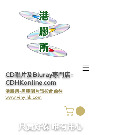
CD唱片及Bluray專門店-
CDHKonline.com
​港膠所-黑膠唱片請按此前往
www.vinylhk.com
​只賣好碟 唯有用心