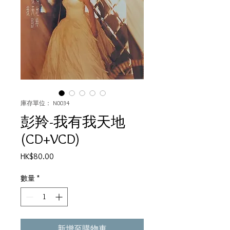
庫存單位： N0034
彭羚-我有我天地
(CD+VCD)
價
HK$80.00
格
數量
*
新增至購物車